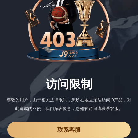
访问限制
尊敬的用户，由于相关法律限制，您所在地区无法访问J9产品，对
此造成的不便，我们深表歉意，您如有疑问请联系客服。
联系客服